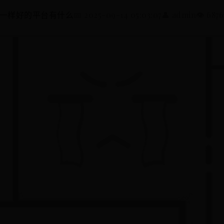
65一样好的平台有什么
📅 2025-09-14 05:03:07
👤 admin
👁️ 6876