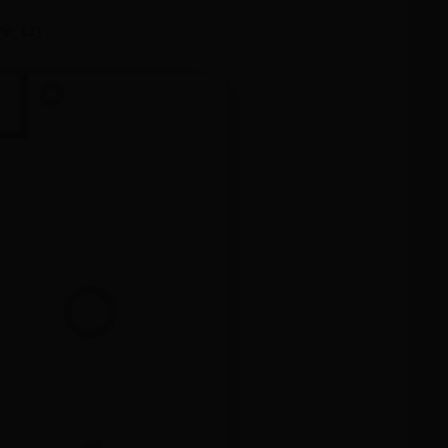
💎 123