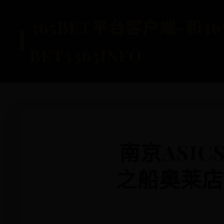
365BET平台客户端-和
BET3365INFO
南京ASIC
之船奥莱店