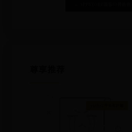
← APPSTORE面容ID开启但
尊享推荐
365BET平台客户端