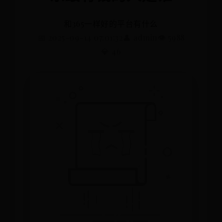
和365一样好的平台有什么
📅 2025-09-14 07:01:32
👤 admin
👁️ 5988
💎 46