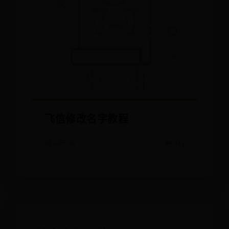
飞信修改名字教程
📅 08-09
👑 413